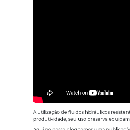
A utilização de fluidos hidráulicos resiste
produtividade, seu uso preserva equipame
Aqui no nosso blog temos uma publicação