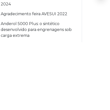
2024
Agradecimento feira AVESUI 2022
Anderol 5000 Plus: o sintético
desenvolvido para engrenagens sob
carga extrema
Anderol PQ CAL: Fluido de
Transferência de Calor de Grau
Alimentício
Aproveite a promoção de novembro:
Yoke Magnaflux Y-6 Slim com preço
especial na MecFlux!
AQUA QUENCH 145: Avanço
Tecnológico em Têmpera por
Indução