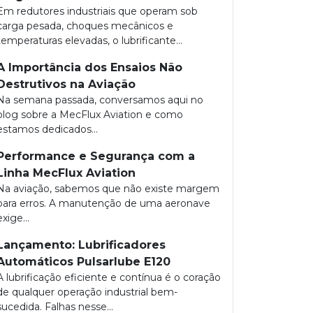
Em redutores industriais que operam sob
carga pesada, choques mecânicos e
temperaturas elevadas, o lubrificante...
A Importância dos Ensaios Não
Destrutivos na Aviação
Na semana passada, conversamos aqui no
blog sobre a MecFlux Aviation e como
estamos dedicados...
Performance e Segurança com a
Linha MecFlux Aviation
Na aviação, sabemos que não existe margem
para erros. A manutenção de uma aeronave
exige...
Lançamento: Lubrificadores
Automáticos Pulsarlube E120
A lubrificação eficiente e contínua é o coração
de qualquer operação industrial bem-
sucedida. Falhas nesse...