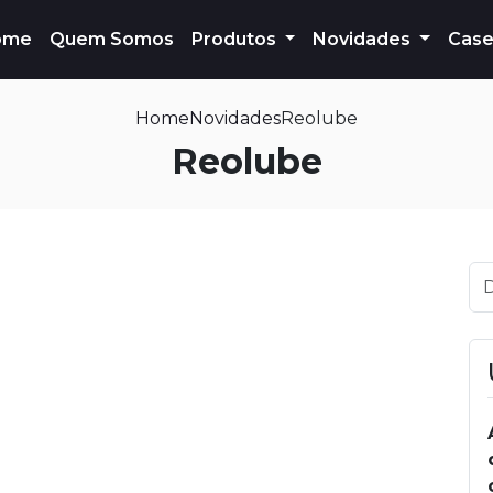
ome
Quem Somos
Produtos
Novidades
Case
Home
Novidades
Reolube
Reolube