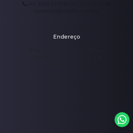
(41) 3026-5770
(41) 3079-9700
comercial@mecflux.com.br
Endereço
Avenida Comendador Franco
Jardim Botânico, Curitiba - PR
CEP: 80215-090