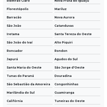
Ribeirão Claro
Nova Prata do Iguaçu
Florestópolis
Mariluz
Barracão
Nova Aurora
São João
Catanduvas
Iretama
Santa Tereza do Oeste
São João do Ivaí
Alto Piquiri
Roncador
Rondon
Japurá
Agudos do Sul
Santa Maria do Oeste
São Jorge d'Oeste
Tunas do Paraná
Douradina
São Sebastião da Amoreira
Congonhinhas
Marilândia do Sul
Guamiranga
Califórnia
Tuneiras do Oeste