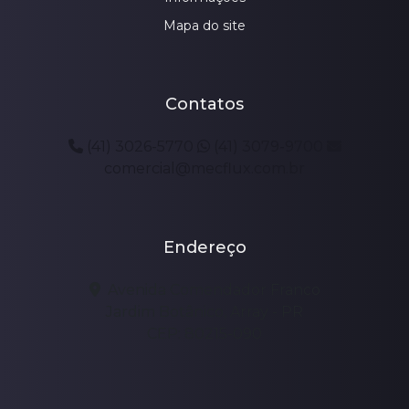
Mapa do site
Contatos
(41) 3026-5770
(41) 3079-9700
comercial@mecflux.com.br
Endereço
Avenida Comendador Franco
Jardim Botânico, Array - PR
CEP: 80215-090