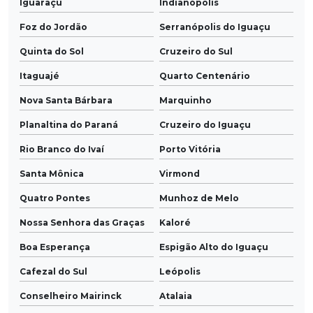
Iguaraçu
Indianópolis
Foz do Jordão
Serranópolis do Iguaçu
Quinta do Sol
Cruzeiro do Sul
Itaguajé
Quarto Centenário
Nova Santa Bárbara
Marquinho
Planaltina do Paraná
Cruzeiro do Iguaçu
Rio Branco do Ivaí
Porto Vitória
Santa Mônica
Virmond
Quatro Pontes
Munhoz de Melo
Nossa Senhora das Graças
Kaloré
Boa Esperança
Espigão Alto do Iguaçu
Cafezal do Sul
Leópolis
Conselheiro Mairinck
Atalaia