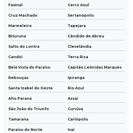
Faxinal
Cerro Azul
Cruz Machado
Sertanópolis
Marmeleiro
Tapejara
Bituruna
Cândido de Abreu
Salto do Lontra
Clevelândia
Candói
Terra Rica
Bela Vista do Paraíso
Capitão Leônidas Marques
Rebouças
Ipiranga
Santa Izabel do Oeste
Rio Azul
Alto Paraná
Assaí
São João do Triunfo
Curiúva
Tamarana
Carlópolis
Paraíso do Norte
Ivaí