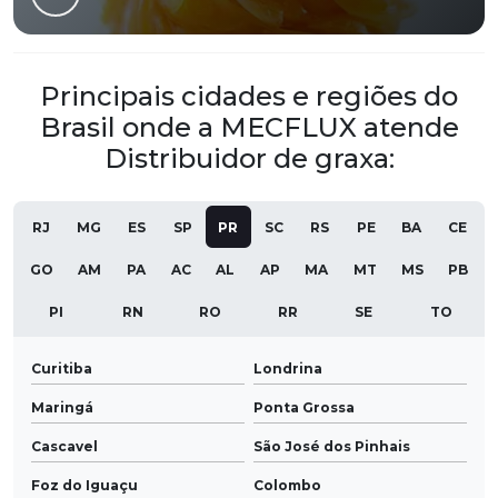
Principais cidades e regiões do
Brasil onde a MECFLUX atende
Distribuidor de graxa:
RJ
MG
ES
SP
PR
SC
RS
PE
BA
CE
GO
AM
PA
AC
AL
AP
MA
MT
MS
PB
PI
RN
RO
RR
SE
TO
Curitiba
Londrina
Maringá
Ponta Grossa
Cascavel
São José dos Pinhais
Foz do Iguaçu
Colombo