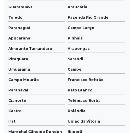
Guarapuava
Araucária
Toledo
Fazenda Rio Grande
Paranaguá
Campo Largo
Apucarana
Pinhais
Almirante Tamandaré
Arapongas
Piraquara
Sarandi
Umuarama
Cambé
Campo Mourão
Francisco Beltrão
Paranavaí
Pato Branco
Cianorte
Telêmaco Borba
Castro
Rolândia
Irati
União da Vitória
Marechal Cândido Rondon
Ibiporã