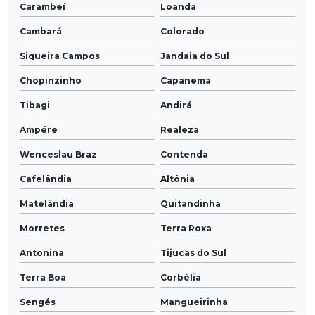
Carambeí
Loanda
Cambará
Colorado
Siqueira Campos
Jandaia do Sul
Chopinzinho
Capanema
Tibagi
Andirá
Ampére
Realeza
Wenceslau Braz
Contenda
Cafelândia
Altônia
Matelândia
Quitandinha
Morretes
Terra Roxa
Antonina
Tijucas do Sul
Terra Boa
Corbélia
Sengés
Mangueirinha