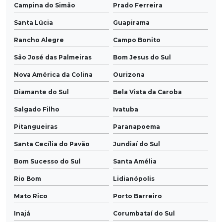
Campina do Simão
Prado Ferreira
Santa Lúcia
Guapirama
Rancho Alegre
Campo Bonito
São José das Palmeiras
Bom Jesus do Sul
Nova América da Colina
Ourizona
Diamante do Sul
Bela Vista da Caroba
Salgado Filho
Ivatuba
Pitangueiras
Paranapoema
Santa Cecília do Pavão
Jundiaí do Sul
Bom Sucesso do Sul
Santa Amélia
Rio Bom
Lidianópolis
Mato Rico
Porto Barreiro
Inajá
Corumbataí do Sul