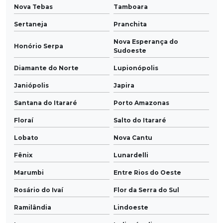
Nova Tebas
Tamboara
Sertaneja
Pranchita
Nova Esperança do
Honório Serpa
Sudoeste
Diamante do Norte
Lupionópolis
Janiópolis
Japira
Santana do Itararé
Porto Amazonas
Floraí
Salto do Itararé
Lobato
Nova Cantu
Fênix
Lunardelli
Marumbi
Entre Rios do Oeste
Rosário do Ivaí
Flor da Serra do Sul
Ramilândia
Lindoeste