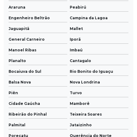
Araruna
Peabirú
Engenheiro Beltrão
Campina da Lagoa
Jaguapitã
Mallet
General Carneiro
Iporã
Manoel Ribas
Imbaú
Planalto
Cantagalo
Bocaiuva do Sul
Rio Bonito do Iguaçu
Balsa Nova
Nova Londrina
Piên
Turvo
Cidade Gaúcha
Mamborê
Ribeirão do Pinhal
Teixeira Soares
Palmital
Jataizinho
Porecatu
Querência do Norte