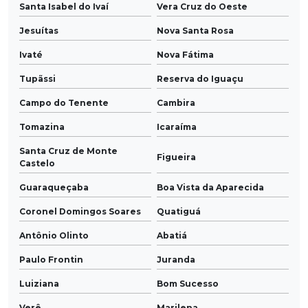
Santa Isabel do Ivaí
Vera Cruz do Oeste
Jesuítas
Nova Santa Rosa
Ivaté
Nova Fátima
Tupãssi
Reserva do Iguaçu
Campo do Tenente
Cambira
Tomazina
Icaraíma
Santa Cruz de Monte
Figueira
Castelo
Guaraqueçaba
Boa Vista da Aparecida
Coronel Domingos Soares
Quatiguá
Antônio Olinto
Abatiá
Paulo Frontin
Juranda
Luiziana
Bom Sucesso
Verê
Marilena