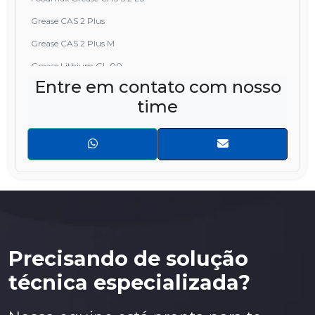
Grease CAS 2 Plus
Grease CAS 2 Plus M
Grease Lithium GL 00
Entre em contato com nosso
Pulsarlube E120
time
Precisando de solução
técnica especializada?