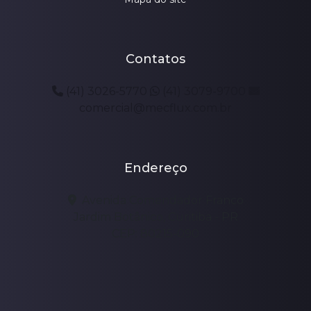
Contatos
(41) 3026-5770
(41) 3079-9700
comercial@mecflux.com.br
Endereço
Avenida Comendador Franco
Jardim Botânico, Curitiba - PR
CEP: 80215-090