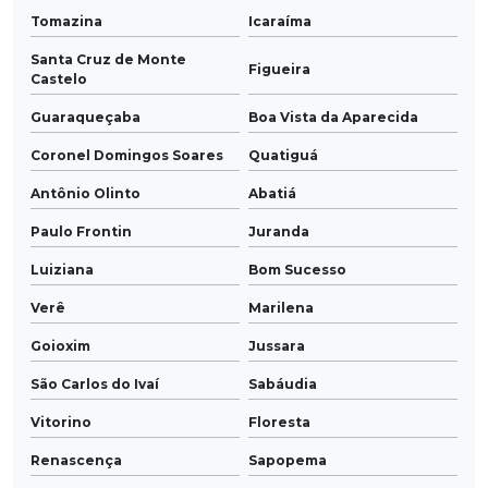
Tomazina
Icaraíma
Santa Cruz de Monte
Figueira
Castelo
Guaraqueçaba
Boa Vista da Aparecida
Coronel Domingos Soares
Quatiguá
Antônio Olinto
Abatiá
Paulo Frontin
Juranda
Luiziana
Bom Sucesso
Verê
Marilena
Goioxim
Jussara
São Carlos do Ivaí
Sabáudia
Vitorino
Floresta
Renascença
Sapopema