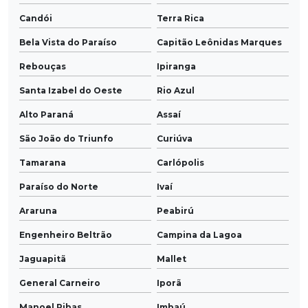
Candói
Terra Rica
Bela Vista do Paraíso
Capitão Leônidas Marques
Rebouças
Ipiranga
Santa Izabel do Oeste
Rio Azul
Alto Paraná
Assaí
São João do Triunfo
Curiúva
Tamarana
Carlópolis
Paraíso do Norte
Ivaí
Araruna
Peabirú
Engenheiro Beltrão
Campina da Lagoa
Jaguapitã
Mallet
General Carneiro
Iporã
Manoel Ribas
Imbaú