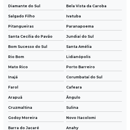
Diamante do Sul
Bela Vista da Caroba
Salgado Filho
Ivatuba
Pitangueiras
Paranapoema
Santa Cecília do Pavão
Jundiaí do Sul
Bom Sucesso do Sul
Santa Amélia
Rio Bom
Lidianópolis
Mato Rico
Porto Barreiro
Inajá
Corumbataí do Sul
Farol
Cafeara
Arapuã
Ângulo
Cruzmaltina
Sulina
Godoy Moreira
Novo Itacolomi
Barra do Jacaré
Anahy