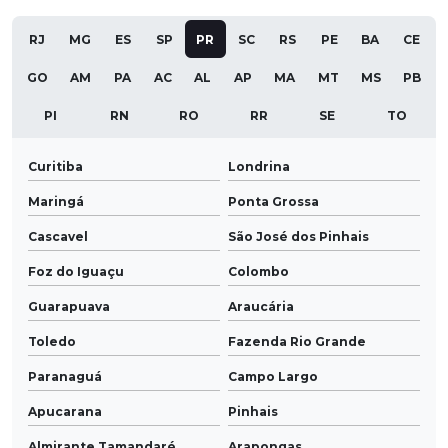
RJ
MG
ES
SP
PR
SC
RS
PE
BA
CE
GO
AM
PA
AC
AL
AP
MA
MT
MS
PB
PI
RN
RO
RR
SE
TO
Curitiba
Londrina
Maringá
Ponta Grossa
Cascavel
São José dos Pinhais
Foz do Iguaçu
Colombo
Guarapuava
Araucária
Toledo
Fazenda Rio Grande
Paranaguá
Campo Largo
Apucarana
Pinhais
Almirante Tamandaré
Arapongas