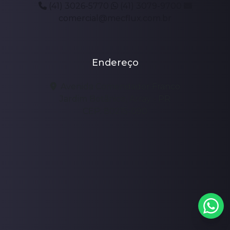
(41) 3026-5770
(41) 3079-9700
comercial@mecflux.com.br
Endereço
Avenida Comendador Franco
Jardim Botânico, Array - PR
CEP: 80215-090