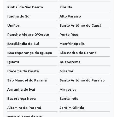
Pinhal de São Bento
Flórida
Itaúna do Sul
Alto Paraíso
Uniflor
Santo Antônio do Caiuá
Rancho Alegre D'Oeste
Porto Rico
Brasilândia do Sul
Manfrinópolis
Boa Esperança do Iguaçu
São Pedro do Paraná
Iguatu
Guaporema
Iracema do Oeste
Mirador
São Manoel do Paraná
Santo Antônio do Paraíso
Ariranha do Ivaí
Miraselva
Esperança Nova
Santa Inês
Altamira do Paraná
Jardim Olinda
Nova Aliança do Ivaí