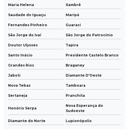
Maria Helena
Xambrê
Saudade do Iguaçu
Maripá
Fernandes Pinheiro
Guaraci
São Jorge do Ivaí
São Jorge do Patrocínio
Doutor Ulysses
Tapira
Santo Inácio
Presidente Castelo Branco
Grandes Rios
Braganey
Jaboti
Diamante D'Oeste
Nova Tebas
Tamboara
Sertaneja
Pranchita
Nova Esperança do
Honório Serpa
Sudoeste
Diamante do Norte
Lupionópolis