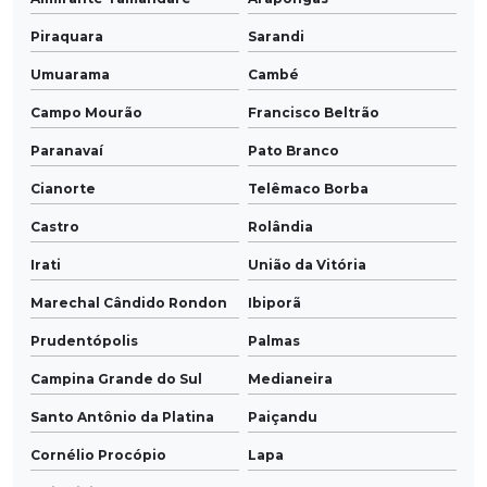
Piraquara
Sarandi
Umuarama
Cambé
Campo Mourão
Francisco Beltrão
Paranavaí
Pato Branco
Cianorte
Telêmaco Borba
Castro
Rolândia
Irati
União da Vitória
Marechal Cândido Rondon
Ibiporã
Prudentópolis
Palmas
Campina Grande do Sul
Medianeira
Santo Antônio da Platina
Paiçandu
Cornélio Procópio
Lapa