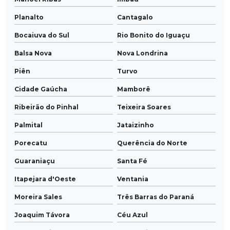
Planalto
Cantagalo
Bocaiuva do Sul
Rio Bonito do Iguaçu
Balsa Nova
Nova Londrina
Piên
Turvo
Cidade Gaúcha
Mamborê
Ribeirão do Pinhal
Teixeira Soares
Palmital
Jataizinho
Porecatu
Querência do Norte
Guaraniaçu
Santa Fé
Itapejara d'Oeste
Ventania
Moreira Sales
Três Barras do Paraná
Joaquim Távora
Céu Azul