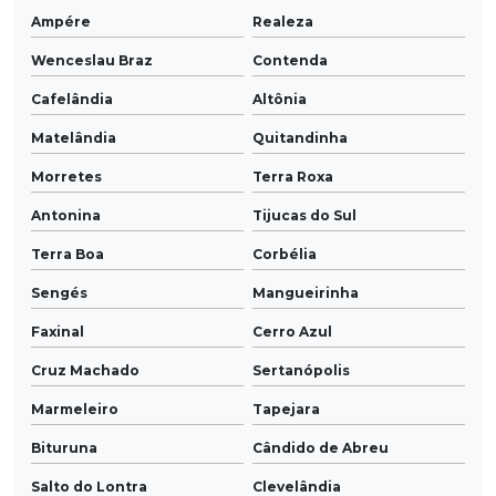
Ampére
Realeza
Wenceslau Braz
Contenda
Cafelândia
Altônia
Matelândia
Quitandinha
Morretes
Terra Roxa
Antonina
Tijucas do Sul
Terra Boa
Corbélia
Sengés
Mangueirinha
Faxinal
Cerro Azul
Cruz Machado
Sertanópolis
Marmeleiro
Tapejara
Bituruna
Cândido de Abreu
Salto do Lontra
Clevelândia