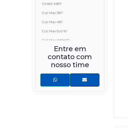
Cindol 4687
Cut Max 387
Cut Max 481
Cut Max Eco 10
Cut Max WSH 10
Entre em
Draw 208
contato com
Draw 415
nosso time
Draw B
Ferrocote 6950 HF
Ferrocote B
Hocut 4765
Hocut 4770
Hocut 795
Metalina E 6240