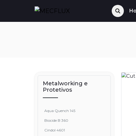
H
Metalworking e
Protetivos
Aqua Quench 145
Biocide B 360
Cindol 4601