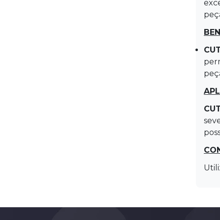
exc
peça
BEN
CUT
per
peça
AP
CUT
seve
pos
CO
Util