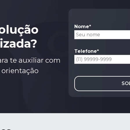
olução
Nome*
lizada?
Telefone*
ra te auxiliar com
 orientação
SO