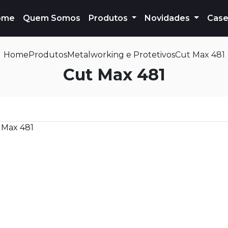
ome
Quem Somos
Produtos
Novidades
Case
Home
Produtos
Metalworking e Protetivos
Cut Max 481
Cut Max 481