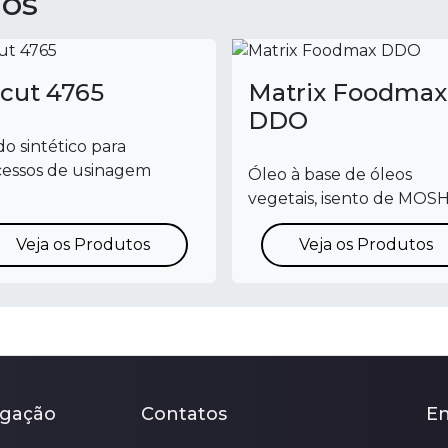
dos
cut 4765
Matrix Foodmax
DDO
do sintético para
cessos de usinagem
Óleo à base de óleos
vegetais, isento de MOSH 
Veja os Produtos
Veja os Produtos
gação
Contatos
E