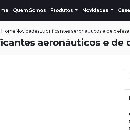
ome
Quem Somos
Produtos
Novidades
Case
Home
Novidades
Lubrificantes aeronáuticos e de defesa
ficantes aeronáuticos e de 