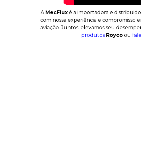
A
MecFlux
é a importadora e distribuid
com nossa experiência e compromisso em
aviação. Juntos, elevamos seu desempen
produtos
Royco
ou
fal