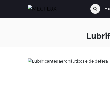
H
Lubri