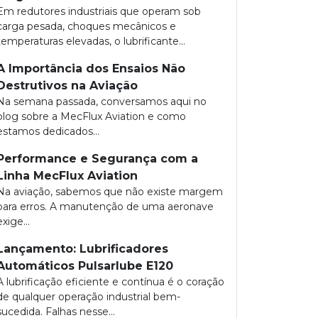
Em redutores industriais que operam sob
carga pesada, choques mecânicos e
temperaturas elevadas, o lubrificante...
A Importância dos Ensaios Não
Destrutivos na Aviação
Na semana passada, conversamos aqui no
blog sobre a MecFlux Aviation e como
estamos dedicados...
Performance e Segurança com a
Linha MecFlux Aviation
Na aviação, sabemos que não existe margem
para erros. A manutenção de uma aeronave
exige...
Lançamento: Lubrificadores
Automáticos Pulsarlube E120
A lubrificação eficiente e contínua é o coração
de qualquer operação industrial bem-
sucedida. Falhas nesse...