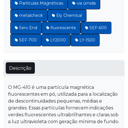
Partículas Magnéticas
via úmida
metalcheck
Ely Chemical
Serv End
fluorescente
SEF-600
SEF-700
LY2000
LY-1500
Descrição
O MG-410 é uma partícula magnética
fluorescentes em pó, utilizada para a localização
de descontinuidades pequenas, médias e
grandes. Essas partículas fornecem indicações
verdes fluorescentes ultrabrilhantes e claras sob
a
luz ultravioleta
com geração mínima de fundo.