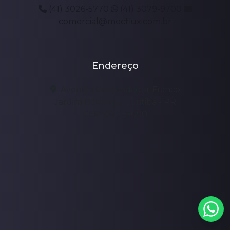
(41) 3026-5770
(41) 3079-9700
comercial@mecflux.com.br
Endereço
Avenida Comendador Franco
Jardim Botânico, Curitiba - PR
CEP: 80215-090