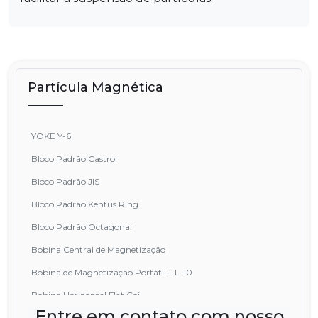
Partícula Magnética
YOKE Y-6
Bloco Padrão Castrol
Bloco Padrão JIS
Bloco Padrão Kentus Ring
Bloco Padrão Octagonal
Bobina Central de Magnetização
Bobina de Magnetização Portátil – L-10
Bobina Horizontal Flat Coil
Entre em contato com nosso
Condutores Centrais