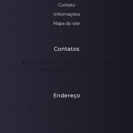
Contato
Informações
Mapa do site
Contatos
(41) 3026-5770
(41) 3079-9700
comercial@mecflux.com.br
Endereço
Avenida Comendador Franco
Jardim Botânico, Curitiba - PR
CEP: 80215-090