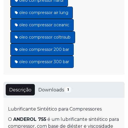
oleo compressor nardi
oleo compressor air lung
oleo compressor oceanic
oleo compressor coltrisub
oleo compressor 200 bar
oleo compressor 300 bar
Descrição
Downloads
1
Lubrificante Sintético para Compressores
O
ANDEROL 755
é um lubrificante sintético para
compressor, com base de diéster e viscosidade