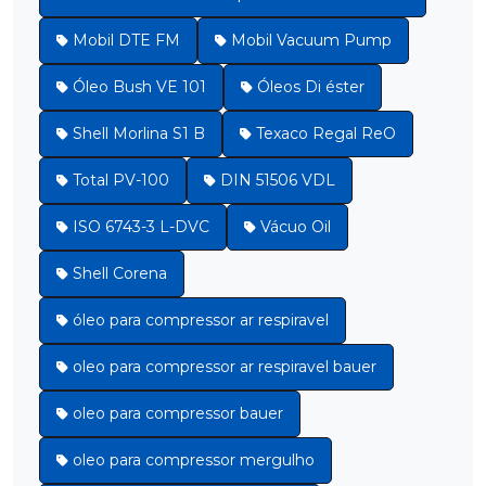
Mobil DTE FM
Mobil Vacuum Pump
Óleo Bush VE 101
Óleos Di éster
Shell Morlina S1 B
Texaco Regal ReO
Total PV-100
DIN 51506 VDL
ISO 6743-3 L-DVC
Vácuo Oil
Shell Corena
óleo para compressor ar respiravel
oleo para compressor ar respiravel bauer
oleo para compressor bauer
oleo para compressor mergulho