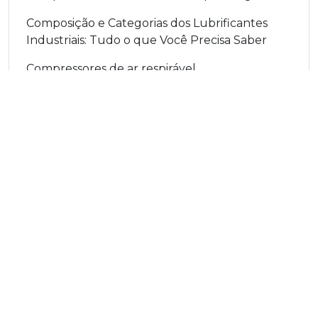
Composição e Categorias dos Lubrificantes
Industriais: Tudo o que Você Precisa Saber
Compressores de ar respirável
Compressores Parando Demais? O Problema
Pode Estar no Óleo
Conformação de Tubos: O Papel Vital dos
Óleos de Conformação
Conheça o Yoke Y-6 Slim: Eficiência e Conforto
em um só equipamento!
Consistência de graxas lubrificantes
CONSUMO DE LUBRIFICANTE
Contaminação cruzada