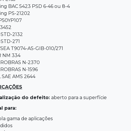
ing BAC 5423 PSD 6-46 ou 8-4
ing PS-21202
P50YP107
 3452
-STD-2132
-STD-271
SEA T9074-AS-GIB-010/271
 NM 334
ROBRAS N-2370
ROBRAS N-1596
 SAE AMS 2644
ICAÇÕES
alização do defeito:
aberto para a superfície
l para:
la gama de aplicações
didos