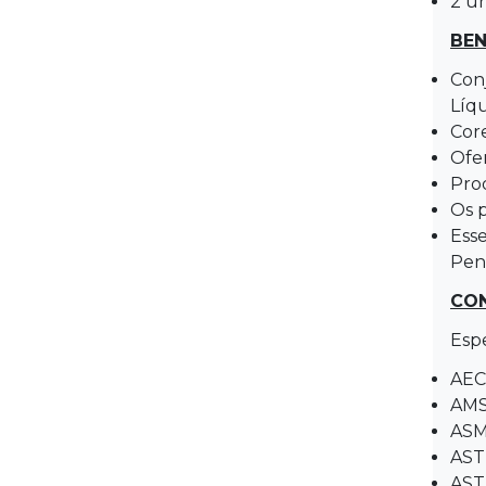
2 u
BEN
Con
Líq
Core
Ofer
Pro
Os 
Esse
Pene
CO
Espe
AEC
AMS
AS
AST
AST