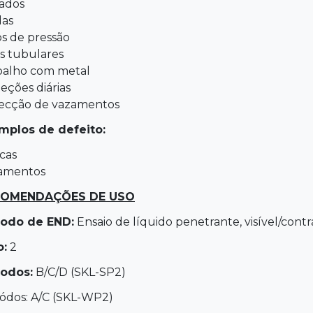
jados
das
os de pressão
ns tubulares
balho com metal
eções diárias
ecção de vazamentos
mplos de defeito:
cas
amentos
COMENDAÇÕES DE USO
odo de END:
Ensaio de líquido penetrante, visível/contr
o:
2
odos:
B/C/D (SKL-SP2)
ódos: A/C (SKL-WP2)