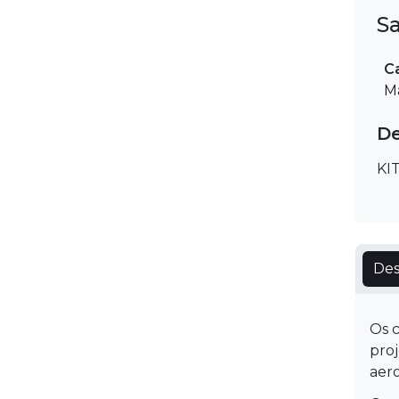
S
C
M
De
KI
Des
Os 
proj
aero