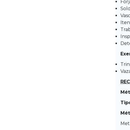
For
Sol
Vas
Ite
Tra
Insp
Det
Exe
Trin
Vaz
RE
Mét
Tip
Mét
Met