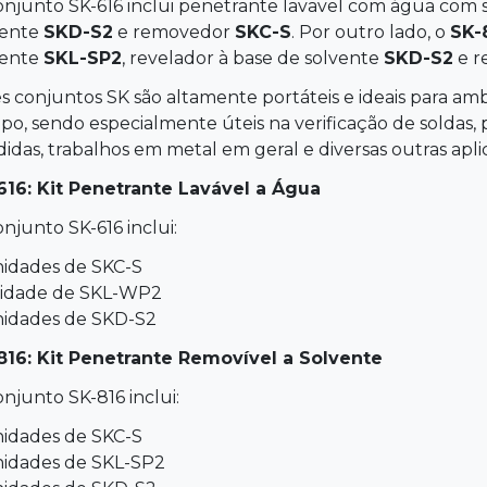
onjunto SK-616 inclui penetrante lavavel com água com
vente
SKD-S2
e removedor
SKC-S
. Por outro lado, o
SK-
vente
SKL-SP2
, revelador à base de solvente
SKD-S2
e r
s conjuntos SK são altamente portáteis e ideais para am
o, sendo especialmente úteis na verificação de soldas, p
idas, trabalhos em metal em geral e diversas outras apli
616: Kit Penetrante Lavável a Água
njunto SK-616 inclui:
nidades de SKC-S
nidade de SKL-WP2
nidades de SKD-S2
816: Kit Penetrante Removível a Solvente
njunto SK-816 inclui:
nidades de SKC-S
nidades de SKL-SP2