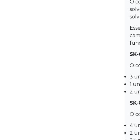
O c
sol
sol
Esse
camp
fund
SK-
O co
3 u
1 u
2 u
SK-
O co
4 u
2 u