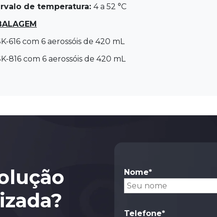
ervalo de temperatura:
4 a 52 °C
BALAGEM
SK-616 com 6 aerossóis de 420 mL
SK-816 com 6 aerossóis de 420 mL
olução
Nome*
lizada?
Telefone*