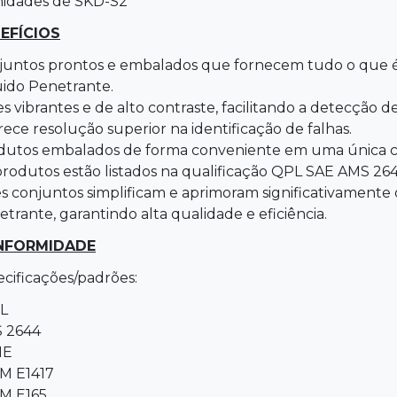
nidades de SKD-S2
EFÍCIOS
juntos prontos e embalados que fornecem tudo o que é n
uido Penetrante.
s vibrantes e de alto contraste, facilitando a detecção de
ece resolução superior na identificação de falhas.
dutos embalados de forma conveniente em uma única ca
produtos estão listados na qualificação QPL SAE AMS 264
s conjuntos simplificam e aprimoram significativamente 
trante, garantindo alta qualidade e eficiência.
NFORMIDADE
cificações/padrões:
L
 2644
ME
M E1417
M E165