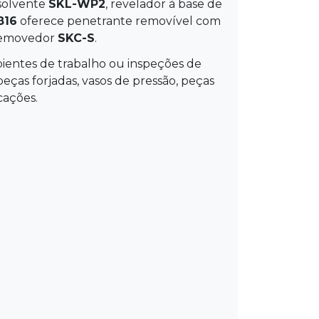
 solvente
SKL-WP2
, revelador à base de
816
oferece penetrante removível com
emovedor
SKC-S
.
bientes de trabalho ou inspeções de
eças forjadas, vasos de pressão, peças
cações.