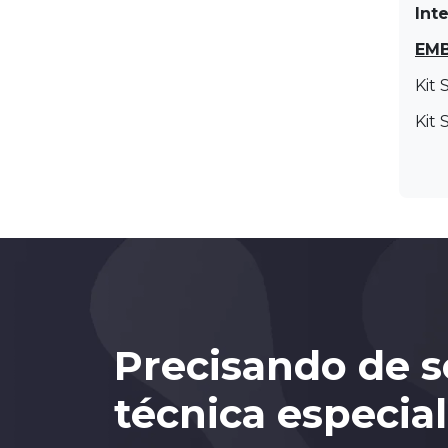
Int
EM
Kit 
Kit 
Precisando de s
técnica especia