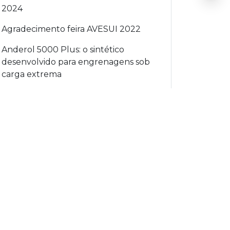
2024
Agradecimento feira AVESUI 2022
Anderol 5000 Plus: o sintético
desenvolvido para engrenagens sob
carga extrema
Anderol PQ CAL: Fluido de
Transferência de Calor de Grau
Alimentício
Aproveite a promoção de novembro:
Yoke Magnaflux Y-6 Slim com preço
especial na MecFlux!
AQUA QUENCH 145: Avanço
Tecnológico em Têmpera por
Indução