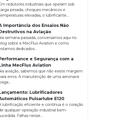
Em redutores industriais que operam sob
carga pesada, choques mecânicos e
temperaturas elevadas, o lubrificante...
A Importância dos Ensaios Não
Destrutivos na Aviação
Na semana passada, conversamos aqui no
blog sobre a MecFlux Aviation e como
estamos dedicados...
Performance e Segurança com a
Linha MecFlux Aviation
Na aviação, sabemos que não existe margem
para erros. A manutenção de uma aeronave
exige...
Lançamento: Lubrificadores
Automáticos Pulsarlube E120
A lubrificação eficiente e contínua é o coração
de qualquer operação industrial bem-
sucedida. Falhas nesse...