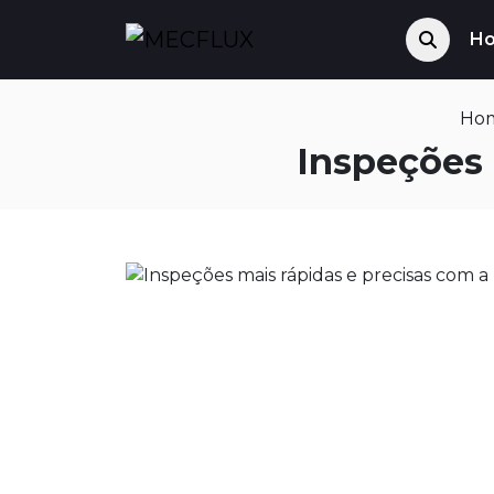
H
Ho
Inspeções 