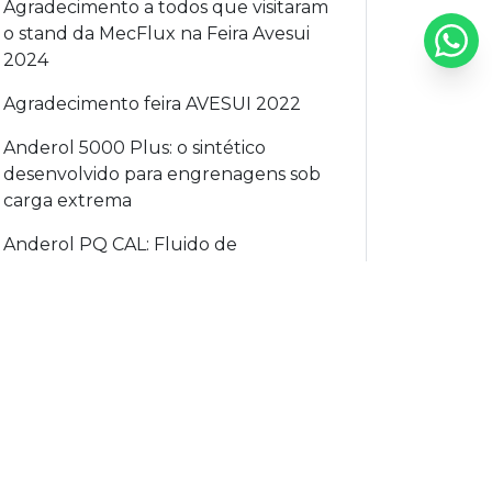
Agradecimento a todos que visitaram
o stand da MecFlux na Feira Avesui
2024
Agradecimento feira AVESUI 2022
Anderol 5000 Plus: o sintético
desenvolvido para engrenagens sob
carga extrema
Anderol PQ CAL: Fluido de
Transferência de Calor de Grau
Alimentício
Aproveite a promoção de novembro:
Yoke Magnaflux Y-6 Slim com preço
especial na MecFlux!
AQUA QUENCH 145: Avanço
Tecnológico em Têmpera por
Indução