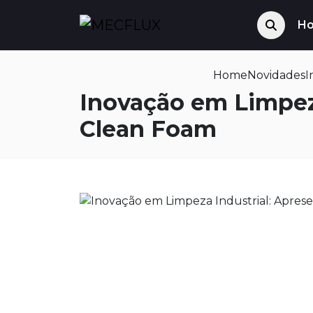
H
Home
Novidades
I
Inovação em Limpez
Clean Foam