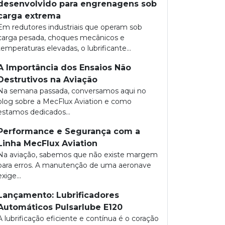
desenvolvido para engrenagens sob
carga extrema
Em redutores industriais que operam sob
carga pesada, choques mecânicos e
temperaturas elevadas, o lubrificante...
A Importância dos Ensaios Não
Destrutivos na Aviação
Na semana passada, conversamos aqui no
blog sobre a MecFlux Aviation e como
estamos dedicados...
Performance e Segurança com a
Linha MecFlux Aviation
Na aviação, sabemos que não existe margem
para erros. A manutenção de uma aeronave
exige...
Lançamento: Lubrificadores
Automáticos Pulsarlube E120
A lubrificação eficiente e contínua é o coração