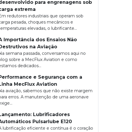
desenvolvido para engrenagens sob
carga extrema
Em redutores industriais que operam sob
carga pesada, choques mecânicos e
temperaturas elevadas, o lubrificante...
A Importância dos Ensaios Não
Destrutivos na Aviação
Na semana passada, conversamos aqui no
blog sobre a MecFlux Aviation e como
estamos dedicados...
Performance e Segurança com a
Linha MecFlux Aviation
Na aviação, sabemos que não existe margem
para erros. A manutenção de uma aeronave
exige...
Lançamento: Lubrificadores
Automáticos Pulsarlube E120
A lubrificação eficiente e contínua é o coração