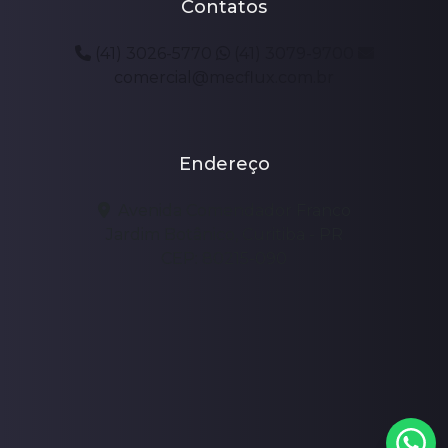
Contatos
(41) 3026-5770
(41) 3079-9700
comercial@mecflux.com.br
Endereço
Avenida Comendador Franco
Jardim Botânico, Curitiba - PR
CEP: 80215-090