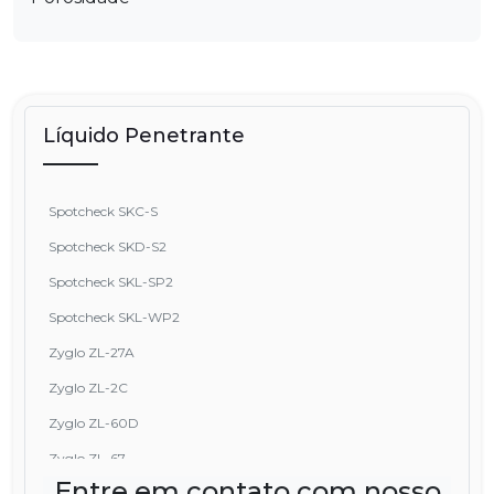
Líquido Penetrante
Spotcheck SKC-S
Spotcheck SKD-S2
Spotcheck SKL-SP2
Spotcheck SKL-WP2
Zyglo ZL-27A
Zyglo ZL-2C
Zyglo ZL-60D
Zyglo ZL-67
Entre em contato com nosso
Zyglo ZP-14A