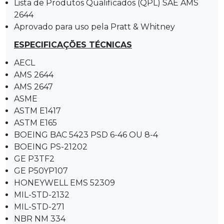
Lista de Produtos Qualificados (QPL) SAE AMS
2644
Aprovado para uso pela Pratt & Whitney
ESPECIFICAÇÕES TÉCNICAS
AECL
AMS 2644
AMS 2647
ASME
ASTM E1417
ASTM E165
BOEING BAC 5423 PSD 6-46 OU 8-4
BOEING PS-21202
GE P3TF2
GE P50YP107
HONEYWELL EMS 52309
MIL-STD-2132
MIL-STD-271
NBR NM 334