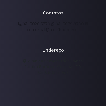
Contatos
(41) 3026-5770
(41) 3079-9700
comercial@mecflux.com.br
Endereço
Avenida Comendador Franco
Jardim Botânico, Curitiba - PR
CEP: 80215-090