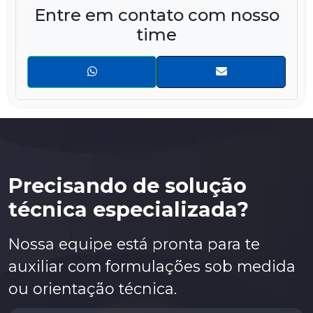
Entre em contato com nosso
Condutores Centrais
time
Cordoalha de Contato
Gaussmeter PM200 – Medidor de Campo Magnético
Indicador de Magnetismo Residual
Kit MAG
Luxímetro Digital
Magnaglo 14A Aqua-Glo
Magnaglo 14A Redi-Bath
Precisando de solução
Magnaglo 14A – Partícula Magnética
técnica especializada?
Magnaglo 14AM
Nossa equipe está pronta para te
Magnaglo 410 Redi-Bath BR
auxiliar com formulações sob medida
Magnaglo AX-52
ou orientação técnica.
Magnaglo Carrier II
Magnaglo ML-500WB