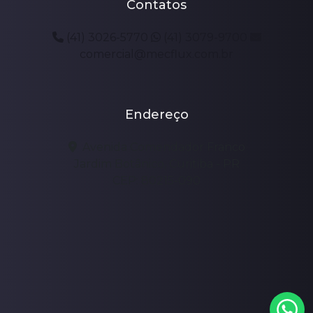
Contatos
(41) 3026-5770
(41) 3079-9700
comercial@mecflux.com.br
Endereço
Avenida Comendador Franco
Jardim Botânico, Curitiba - PR
CEP: 80215-090