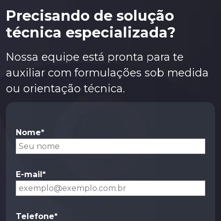
Hocut 795
Precisando de solução
Metalina E 6240
técnica especializada?
Quakercool 7595 VEG BF
Nossa equipe está pronta para te
Rutilus 2
auxiliar com formulações sob medida
ou orientação técnica.
Nome*
E-mail*
Telefone*