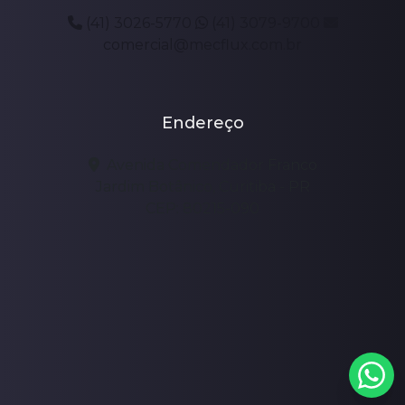
(41) 3026-5770
(41) 3079-9700
comercial@mecflux.com.br
Endereço
Avenida Comendador Franco
Jardim Botânico, Curitiba - PR
CEP: 80215-090