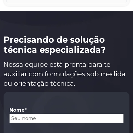
Kit MAG
Luxímetro Digital
Magnaglo 14A Aqua-Glo
Magnaglo 14A Redi-Bath
Precisando de solução
Magnaglo 14A – Partícula Magnética
técnica especializada?
Magnaglo 14AM
Nossa equipe está pronta para te
Magnaglo 410 Redi-Bath BR
auxiliar com formulações sob medida
Magnaglo AX-52
ou orientação técnica.
Magnaglo Carrier II
Magnaglo ML-500WB
Magnaglo WA-4
Nome*
Magnavis 7C Black
Magnavis 7HF BLACK
Magnavis 8A RED