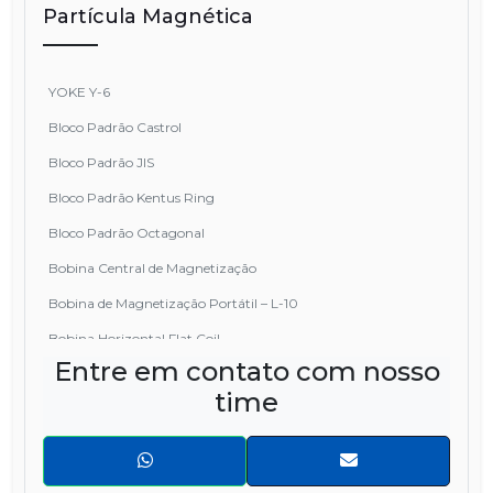
Partícula Magnética
YOKE Y-6
Bloco Padrão Castrol
Bloco Padrão JIS
Bloco Padrão Kentus Ring
Bloco Padrão Octagonal
Bobina Central de Magnetização
Bobina de Magnetização Portátil – L-10
Bobina Horizontal Flat Coil
Entre em contato com nosso
Condutores Centrais
time
Cordoalha de Contato
Gaussmeter PM200 – Medidor de Campo Magnético
Indicador de Magnetismo Residual