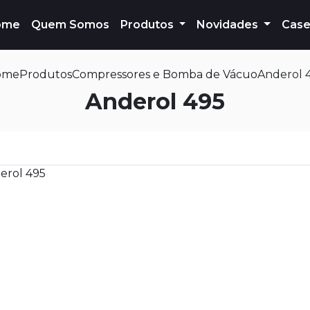
ome
Quem Somos
Produtos
Novidades
Case
ome
Produtos
Compressores e Bomba de Vácuo
Anderol 
Anderol 495