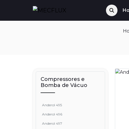
H
H
Compressores e
Bomba de Vácuo
Anderol 495
Anderol 496
Anderol 497