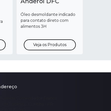
Anderol DFC
Óleo desmoldante indicado
para contato direto com
ra
alimentos 3H
Veja os Produtos
ndereço
Avenida Comendador Franco
rdim Botânico, Curitiba - PR
P: 80215-090