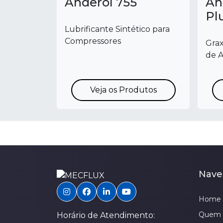
Anderol 755
An
Pl
Lubrificante Sintético para
Compressores
Grax
de A
Veja os Produtos
Nave
Home
Quem 
Horário de Atendimento: