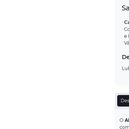
S
C
C
e
V
De
Lub
Des
O
A
com