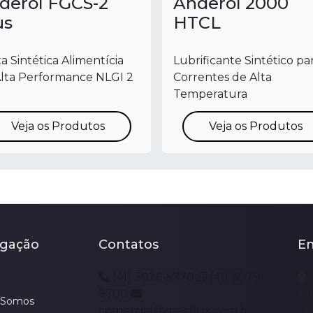
derol FGCS-2
Anderol 2000
us
HTCL
a Sintética Alimentícia
Lubrificante Sintético pa
lta Performance NLGI 2
Correntes de Alta
Temperatura
Veja os Produtos
Veja os Produtos
gação
Contatos
E
(41) 3026-5770
(41) 3079-
9700
Ja
Somos
comercial@mecflux.com.br
CE