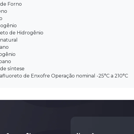
 de Forno
eno
o
rogênio
feto de Hidrogênio
 natural
ano
rogênio
pano
de síntese
afluoreto de Enxofre Operação nominal -25°C a 210°C