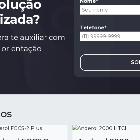
olução
Nome*
lizada?
Telefone*
ra te auxiliar com
 orientação
SO
dos