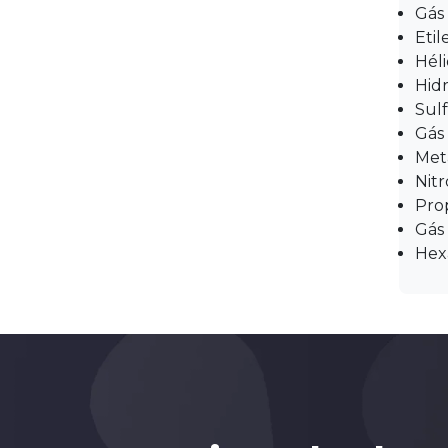
Gás
Etil
Héli
Hid
Sul
Gás
Met
Nit
Pro
Gás 
Hex