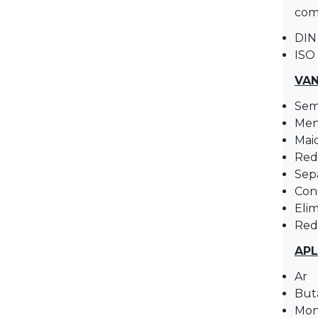
com
DIN
ISO
VAN
Sem 
Men
Mai
Redu
Sep
Con
Eli
Red
AP
Ar
But
Mon