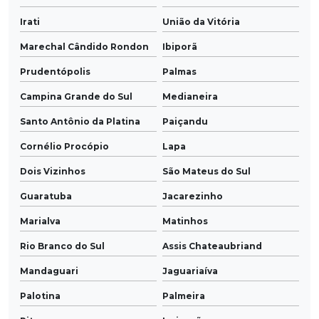
Irati
União da Vitória
Marechal Cândido Rondon
Ibiporã
Prudentópolis
Palmas
Campina Grande do Sul
Medianeira
Santo Antônio da Platina
Paiçandu
Cornélio Procópio
Lapa
Dois Vizinhos
São Mateus do Sul
Guaratuba
Jacarezinho
Marialva
Matinhos
Rio Branco do Sul
Assis Chateaubriand
Mandaguari
Jaguariaíva
Palotina
Palmeira