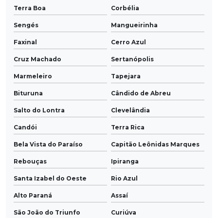
Terra Boa
Corbélia
Sengés
Mangueirinha
Faxinal
Cerro Azul
Cruz Machado
Sertanópolis
Marmeleiro
Tapejara
Bituruna
Cândido de Abreu
Salto do Lontra
Clevelândia
Candói
Terra Rica
Bela Vista do Paraíso
Capitão Leônidas Marques
Rebouças
Ipiranga
Santa Izabel do Oeste
Rio Azul
Alto Paraná
Assaí
São João do Triunfo
Curiúva