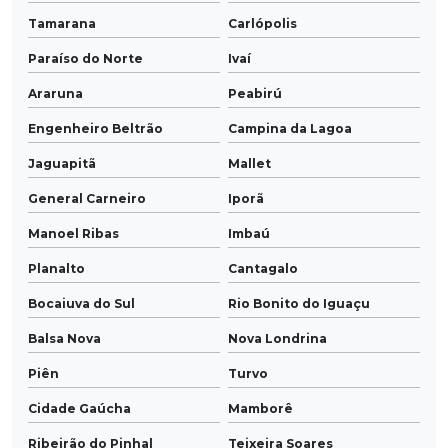
Tamarana
Carlópolis
Paraíso do Norte
Ivaí
Araruna
Peabirú
Engenheiro Beltrão
Campina da Lagoa
Jaguapitã
Mallet
General Carneiro
Iporã
Manoel Ribas
Imbaú
Planalto
Cantagalo
Bocaiuva do Sul
Rio Bonito do Iguaçu
Balsa Nova
Nova Londrina
Piên
Turvo
Cidade Gaúcha
Mamborê
Ribeirão do Pinhal
Teixeira Soares