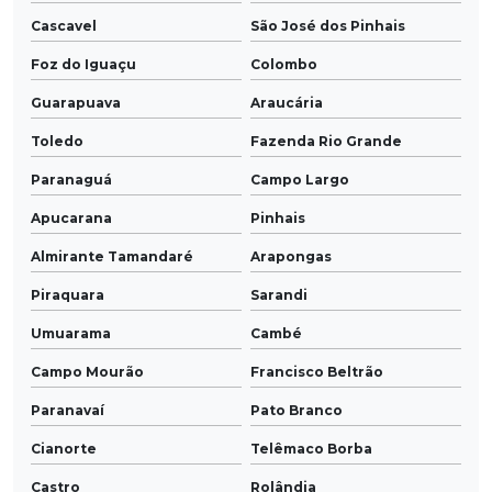
Cascavel
São José dos Pinhais
Foz do Iguaçu
Colombo
Guarapuava
Araucária
Toledo
Fazenda Rio Grande
Paranaguá
Campo Largo
Apucarana
Pinhais
Almirante Tamandaré
Arapongas
Piraquara
Sarandi
Umuarama
Cambé
Campo Mourão
Francisco Beltrão
Paranavaí
Pato Branco
Cianorte
Telêmaco Borba
Castro
Rolândia