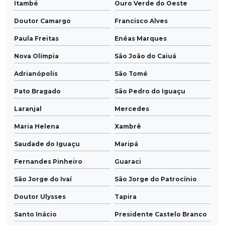
Itambé
Ouro Verde do Oeste
Doutor Camargo
Francisco Alves
Paula Freitas
Enéas Marques
Nova Olímpia
São João do Caiuá
Adrianópolis
São Tomé
Pato Bragado
São Pedro do Iguaçu
Laranjal
Mercedes
Maria Helena
Xambrê
Saudade do Iguaçu
Maripá
Fernandes Pinheiro
Guaraci
São Jorge do Ivaí
São Jorge do Patrocínio
Doutor Ulysses
Tapira
Santo Inácio
Presidente Castelo Branco