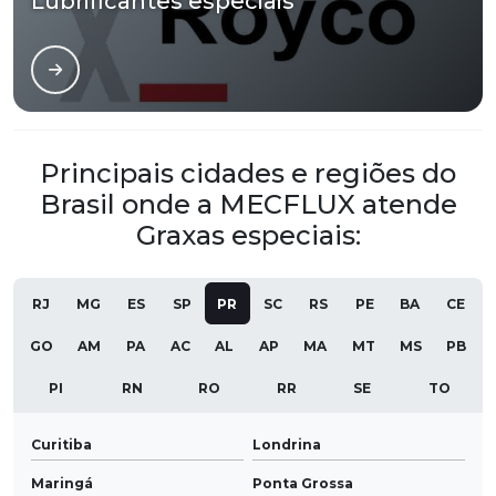
Lubrificantes especiais
Principais cidades e regiões do
Brasil onde a MECFLUX atende
Graxas especiais:
RJ
MG
ES
SP
PR
SC
RS
PE
BA
CE
GO
AM
PA
AC
AL
AP
MA
MT
MS
PB
PI
RN
RO
RR
SE
TO
Curitiba
Londrina
Maringá
Ponta Grossa