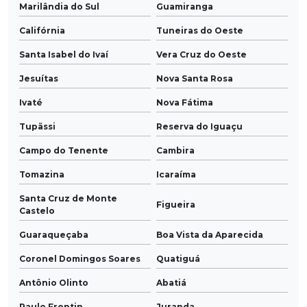
Marilândia do Sul
Guamiranga
Califórnia
Tuneiras do Oeste
Santa Isabel do Ivaí
Vera Cruz do Oeste
Jesuítas
Nova Santa Rosa
Ivaté
Nova Fátima
Tupãssi
Reserva do Iguaçu
Campo do Tenente
Cambira
Tomazina
Icaraíma
Santa Cruz de Monte
Figueira
Castelo
Guaraqueçaba
Boa Vista da Aparecida
Coronel Domingos Soares
Quatiguá
Antônio Olinto
Abatiá
Paulo Frontin
Juranda