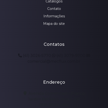
Catálogos
Contato
Informações
Mapa do site
Contatos
(41) 3026-5770
(41) 3079-9700
comercial@mecflux.com.br
Endereço
Avenida Comendador Franco
Jardim Botânico, Array - PR
CEP: 80215-090