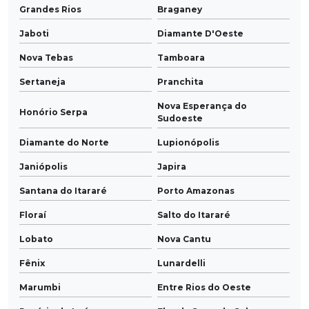
Grandes Rios
Braganey
Jaboti
Diamante D'Oeste
Nova Tebas
Tamboara
Sertaneja
Pranchita
Nova Esperança do
Honório Serpa
Sudoeste
Diamante do Norte
Lupionópolis
Janiópolis
Japira
Santana do Itararé
Porto Amazonas
Floraí
Salto do Itararé
Lobato
Nova Cantu
Fênix
Lunardelli
Marumbi
Entre Rios do Oeste