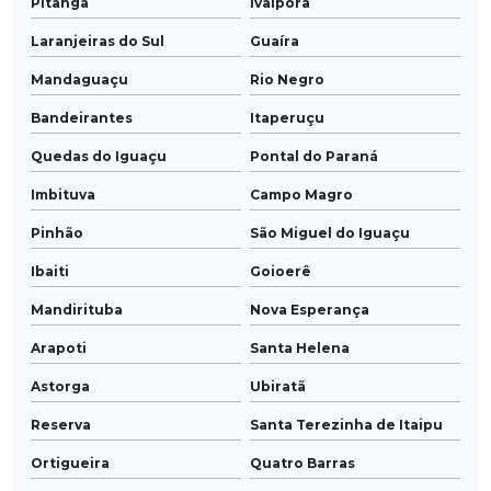
Pitanga
Ivaiporã
Laranjeiras do Sul
Guaíra
Mandaguaçu
Rio Negro
Bandeirantes
Itaperuçu
Quedas do Iguaçu
Pontal do Paraná
Imbituva
Campo Magro
Pinhão
São Miguel do Iguaçu
Ibaiti
Goioerê
Mandirituba
Nova Esperança
Arapoti
Santa Helena
Astorga
Ubiratã
Reserva
Santa Terezinha de Itaipu
Ortigueira
Quatro Barras