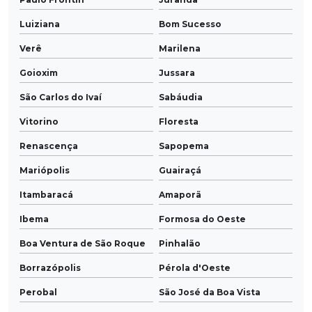
Luiziana
Bom Sucesso
Verê
Marilena
Goioxim
Jussara
São Carlos do Ivaí
Sabáudia
Vitorino
Floresta
Renascença
Sapopema
Mariópolis
Guairaçá
Itambaracá
Amaporã
Ibema
Formosa do Oeste
Boa Ventura de São Roque
Pinhalão
Borrazópolis
Pérola d'Oeste
Perobal
São José da Boa Vista