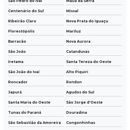
São Pedro do Ivaí
Mauá da Serra
Centenário do Sul
Missal
Ribeirão Claro
Nova Prata do Iguaçu
Florestópolis
Mariluz
Barracão
Nova Aurora
São João
Catanduvas
Iretama
Santa Tereza do Oeste
São João do Ivaí
Alto Piquiri
Roncador
Rondon
Japurá
Agudos do Sul
Santa Maria do Oeste
São Jorge d'Oeste
Tunas do Paraná
Douradina
São Sebastião da Amoreira
Congonhinhas