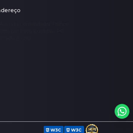
ndereço
Avenida Comendador Franco
rdim Botânico, Curitiba - PR
P: 80215-090
W3C
W3C