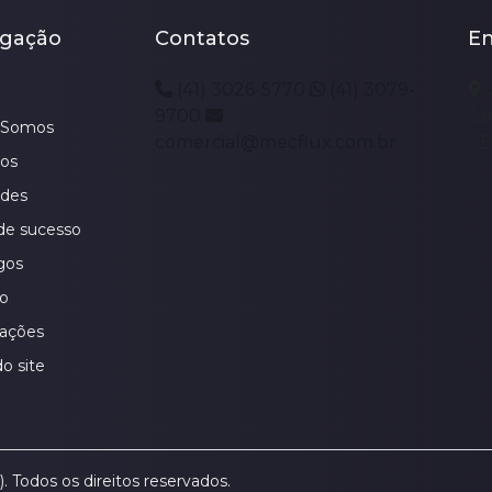
gação
Contatos
E
(41) 3026-5770
(41) 3079-
9700
Ja
Somos
comercial@mecflux.com.br
CE
os
ades
de sucesso
gos
o
ações
o site
 Todos os direitos reservados.