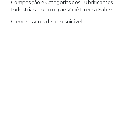
Composição e Categorias dos Lubrificantes
Industriais: Tudo o que Você Precisa Saber
Compressores de ar respirável
Compressores Parando Demais? O Problema
Pode Estar no Óleo
Conformação de Tubos: O Papel Vital dos
Óleos de Conformação
Conheça o Yoke Y-6 Slim: Eficiência e Conforto
em um só equipamento!
Consistência de graxas lubrificantes
CONSUMO DE LUBRIFICANTE
Contaminação cruzada
Contaminação dos lubrificantes