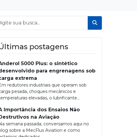
Buscar
Últimas postagens
Anderol 5000 Plus: o sintético
desenvolvido para engrenagens sob
carga extrema
Em redutores industriais que operam sob
carga pesada, choques mecânicos e
temperaturas elevadas, o lubrificante...
A Importância dos Ensaios Não
Destrutivos na Aviação
Na semana passada, conversamos aqui no
blog sobre a MecFlux Aviation e como
estamos dedicados...