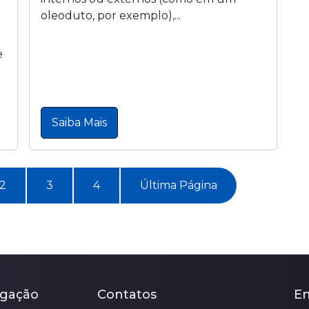
oleoduto, por exemplo),...
e
Saiba Mais
2
3
4
Última Página
gação
Contatos
E