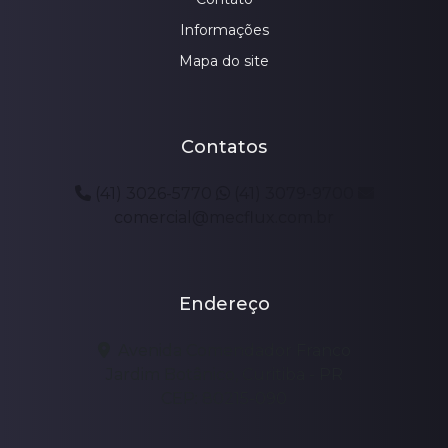
Informações
Mapa do site
Contatos
(41) 3026-5770
(41) 3079-9700
comercial@mecflux.com.br
Endereço
Avenida Comendador Franco
Jardim Botânico, Curitiba - PR
CEP: 80215-090