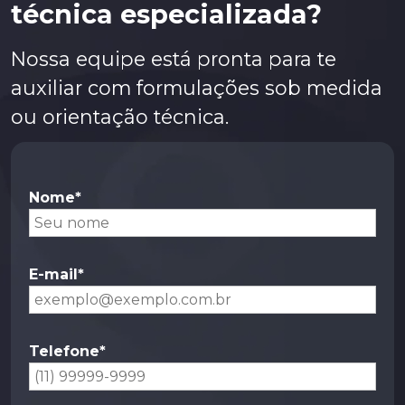
técnica especializada?
Quakercool 7595 VEG BF
Nossa equipe está pronta para te
Rutilus 2
auxiliar com formulações sob medida
ou orientação técnica.
Nome*
E-mail*
Telefone*