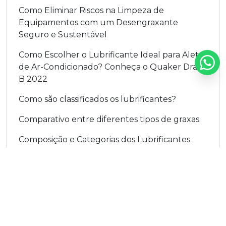
Como Eliminar Riscos na Limpeza de
Equipamentos com um Desengraxante
Seguro e Sustentável
Como Escolher o Lubrificante Ideal para Aletas
de Ar-Condicionado? Conheça o Quaker Draw
B 2022
Como são classificados os lubrificantes?
Comparativo entre diferentes tipos de graxas
Composição e Categorias dos Lubrificantes
Industriais: Tudo o que Você Precisa Saber
Compressores de ar respirável
Compressores Parando Demais? O Problema
Pode Estar no Óleo
Conformação de Tubos: O Papel Vital dos