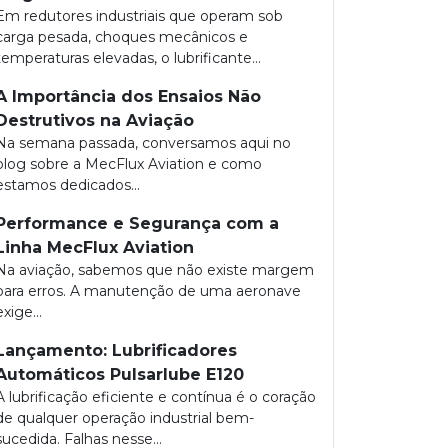
Em redutores industriais que operam sob
carga pesada, choques mecânicos e
temperaturas elevadas, o lubrificante...
A Importância dos Ensaios Não
Destrutivos na Aviação
Na semana passada, conversamos aqui no
blog sobre a MecFlux Aviation e como
estamos dedicados...
Performance e Segurança com a
Linha MecFlux Aviation
Na aviação, sabemos que não existe margem
para erros. A manutenção de uma aeronave
exige...
Lançamento: Lubrificadores
Automáticos Pulsarlube E120
A lubrificação eficiente e contínua é o coração
de qualquer operação industrial bem-
sucedida. Falhas nesse...