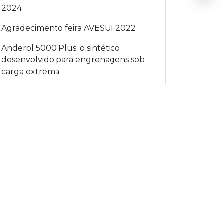
2024
Agradecimento feira AVESUI 2022
Anderol 5000 Plus: o sintético
desenvolvido para engrenagens sob
carga extrema
Anderol PQ CAL: Fluido de
Transferência de Calor de Grau
Alimentício
Aproveite a promoção de novembro:
Yoke Magnaflux Y-6 Slim com preço
especial na MecFlux!
AQUA QUENCH 145: Avanço
Tecnológico em Têmpera por
Indução