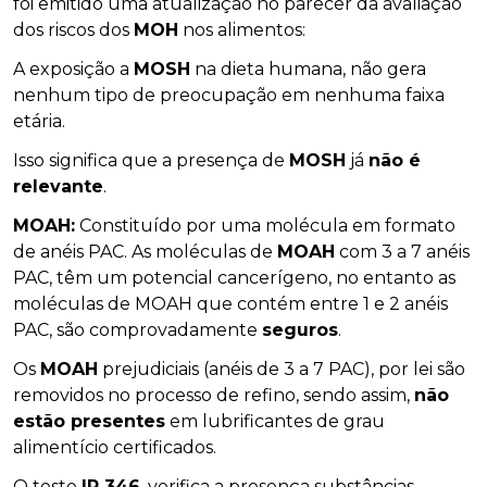
foi emitido uma atualização no parecer da avaliação
dos riscos dos
MOH
nos alimentos:
A exposição a
MOSH
na dieta humana, não gera
nenhum tipo de preocupação em nenhuma faixa
etária.
Isso significa que a presença de
MOSH
já
não é
relevante
.
MOAH:
Constituído por uma molécula em formato
de anéis PAC. As moléculas de
MOAH
com 3 a 7 anéis
PAC, têm um potencial cancerígeno, no entanto as
moléculas de MOAH que contém entre 1 e 2 anéis
PAC, são comprovadamente
seguros
.
Os
MOAH
prejudiciais (anéis de 3 a 7 PAC), por lei são
removidos no processo de refino, sendo assim,
não
estão presentes
em lubrificantes de grau
alimentício certificados.
O teste
IP 346
, verifica a presença substâncias