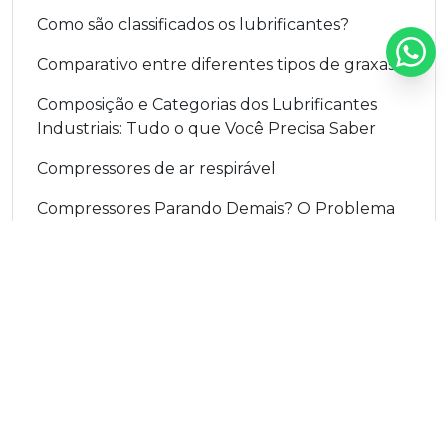
Como são classificados os lubrificantes?
Comparativo entre diferentes tipos de graxas
Composição e Categorias dos Lubrificantes
Industriais: Tudo o que Você Precisa Saber
Compressores de ar respirável
Compressores Parando Demais? O Problema
Pode Estar no Óleo
Conformação de Tubos: O Papel Vital dos
Óleos de Conformação
Conheça o Yoke Y-6 Slim: Eficiência e Conforto
em um só equipamento!
Consistência de graxas lubrificantes
CONSUMO DE LUBRIFICANTE