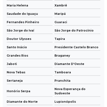
Maria Helena
Xambrê
Saudade do Iguaçu
Maripá
Fernandes Pinheiro
Guaraci
São Jorge do Ivaí
São Jorge do Patrocínio
Doutor Ulysses
Tapira
Santo Inácio
Presidente Castelo Branco
Grandes Rios
Braganey
Jaboti
Diamante D'Oeste
Nova Tebas
Tamboara
Sertaneja
Pranchita
Nova Esperança do
Honório Serpa
Sudoeste
Diamante do Norte
Lupionópolis