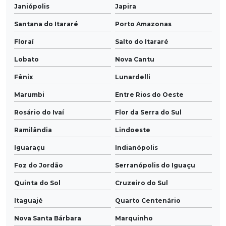
Janiópolis
Japira
Santana do Itararé
Porto Amazonas
Floraí
Salto do Itararé
Lobato
Nova Cantu
Fênix
Lunardelli
Marumbi
Entre Rios do Oeste
Rosário do Ivaí
Flor da Serra do Sul
Ramilândia
Lindoeste
Iguaraçu
Indianópolis
Foz do Jordão
Serranópolis do Iguaçu
Quinta do Sol
Cruzeiro do Sul
Itaguajé
Quarto Centenário
Nova Santa Bárbara
Marquinho