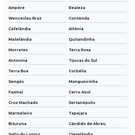
Ampére
Realeza
Wenceslau Braz
Contenda
Cafelândia
Altônia
Matelândia
Quitandinha
Morretes
Terra Roxa
Antonina
Tijucas do Sul
Terra Boa
Corbélia
Sengés
Mangueirinha
Faxinal
Cerro Azul
Cruz Machado
Sertanópolis
Marmeleiro
Tapejara
Bituruna
Cândido de Abreu
Salto do Lontra
Clevelândia