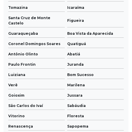
Tomazina
Icaraíma
Santa Cruz de Monte
Figueira
Castelo
Guaraqueçaba
Boa Vista da Aparecida
Coronel Domingos Soares
Quatiguá
Antônio Olinto
Abatiá
Paulo Frontin
Juranda
Luiziana
Bom Sucesso
Verê
Marilena
Goioxim
Jussara
São Carlos do Ivaí
Sabáudia
Vitorino
Floresta
Renascença
Sapopema