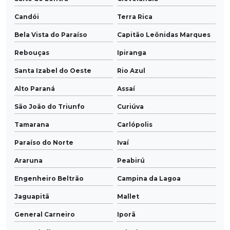
Candói
Terra Rica
Bela Vista do Paraíso
Capitão Leônidas Marques
Rebouças
Ipiranga
Santa Izabel do Oeste
Rio Azul
Alto Paraná
Assaí
São João do Triunfo
Curiúva
Tamarana
Carlópolis
Paraíso do Norte
Ivaí
Araruna
Peabirú
Engenheiro Beltrão
Campina da Lagoa
Jaguapitã
Mallet
General Carneiro
Iporã