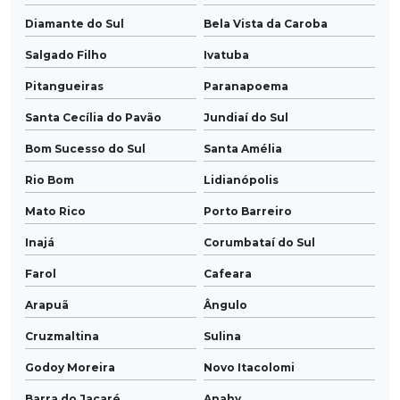
Diamante do Sul
Bela Vista da Caroba
Salgado Filho
Ivatuba
Pitangueiras
Paranapoema
Santa Cecília do Pavão
Jundiaí do Sul
Bom Sucesso do Sul
Santa Amélia
Rio Bom
Lidianópolis
Mato Rico
Porto Barreiro
Inajá
Corumbataí do Sul
Farol
Cafeara
Arapuã
Ângulo
Cruzmaltina
Sulina
Godoy Moreira
Novo Itacolomi
Barra do Jacaré
Anahy