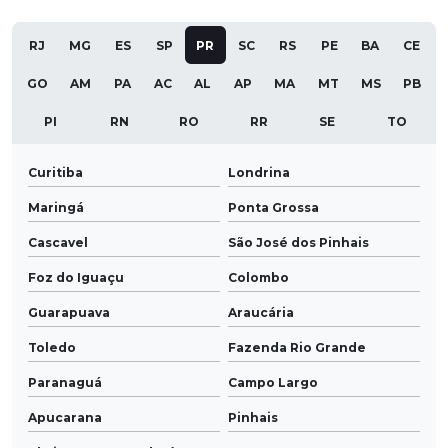
RJ
MG
ES
SP
PR
SC
RS
PE
BA
CE
GO
AM
PA
AC
AL
AP
MA
MT
MS
PB
PI
RN
RO
RR
SE
TO
Curitiba
Londrina
Maringá
Ponta Grossa
Cascavel
São José dos Pinhais
Foz do Iguaçu
Colombo
Guarapuava
Araucária
Toledo
Fazenda Rio Grande
Paranaguá
Campo Largo
Apucarana
Pinhais