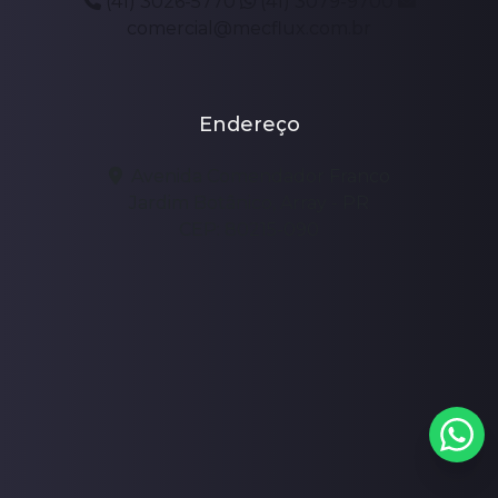
(41) 3026-5770
(41) 3079-9700
comercial@mecflux.com.br
Endereço
Avenida Comendador Franco
Jardim Botânico, Array - PR
CEP: 80215-090