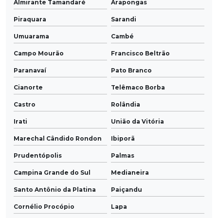
Almirante Tamandaré
Arapongas
Piraquara
Sarandi
Umuarama
Cambé
Campo Mourão
Francisco Beltrão
Paranavaí
Pato Branco
Cianorte
Telêmaco Borba
Castro
Rolândia
Irati
União da Vitória
Marechal Cândido Rondon
Ibiporã
Prudentópolis
Palmas
Campina Grande do Sul
Medianeira
Santo Antônio da Platina
Paiçandu
Cornélio Procópio
Lapa