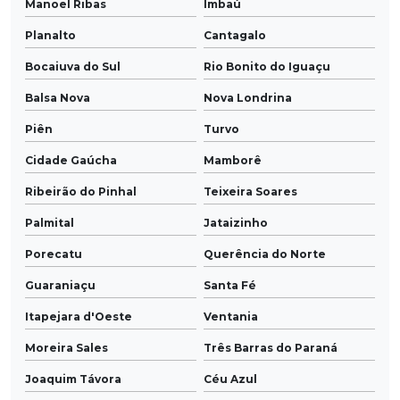
Manoel Ribas
Imbaú
Planalto
Cantagalo
Bocaiuva do Sul
Rio Bonito do Iguaçu
Balsa Nova
Nova Londrina
Piên
Turvo
Cidade Gaúcha
Mamborê
Ribeirão do Pinhal
Teixeira Soares
Palmital
Jataizinho
Porecatu
Querência do Norte
Guaraniaçu
Santa Fé
Itapejara d'Oeste
Ventania
Moreira Sales
Três Barras do Paraná
Joaquim Távora
Céu Azul