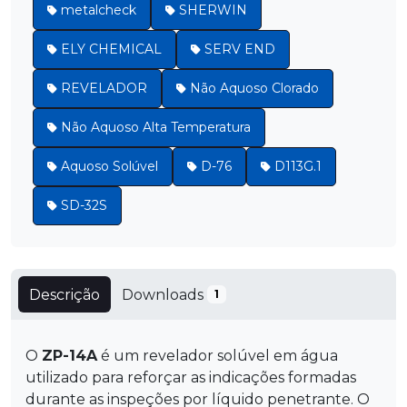
metalcheck
SHERWIN
ELY CHEMICAL
SERV END
REVELADOR
Não Aquoso Clorado
Não Aquoso Alta Temperatura
Aquoso Solúvel
D-76
D113G.1
SD-32S
Descrição
Downloads
1
O
ZP-14A
é um revelador solúvel em água
utilizado para reforçar as indicações formadas
durante as inspeções por líquido penetrante. O